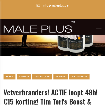
info@maleplus.be
HOME
AANBOD
IN-DE-KIJKER
NIEUWS
NIEUWSBRIEF
Vetverbranders! ACTIE loopt 48h!
€15 korting! Tim Torfs Boost &