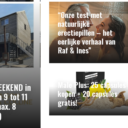
“Onze test met
natuurlijke
erectiepillen – het
eerlijke verhaal van
Raf & Ines”
Male Plus: 25 capsules
EKEND in
kopen = 20 capsules
 9 tot 11
gratis!
ax. 8
)