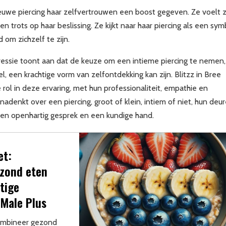
ieuwe piercing haar zelfvertrouwen een boost gegeven. Ze voelt z
 en trots op haar beslissing. Ze kijkt naar haar piercing als een sy
id om zichzelf te zijn.
pressie toont aan dat de keuze om een intieme piercing te nemen,
 een krachtige vorm van zelfontdekking kan zijn. Blitzz in Bree
 rol in deze ervaring, met hun professionaliteit, empathie en
adenkt over een piercing, groot of klein, intiem of niet, hun deu
 een openhartig gesprek en een kundige hand.
et:
zond eten
tige
 Male Plus
ombineer gezond