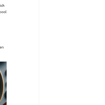
ich
mbool
ren