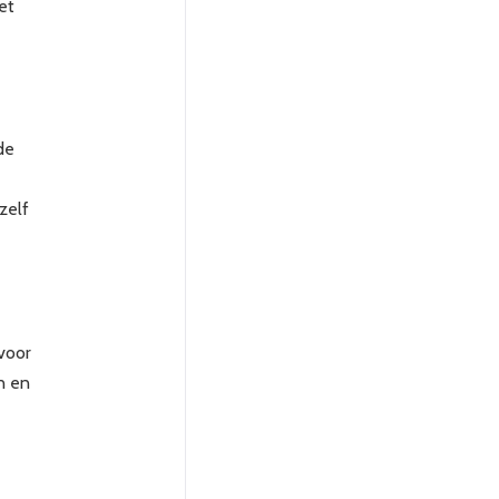
et
de
zelf
rvoor
n en